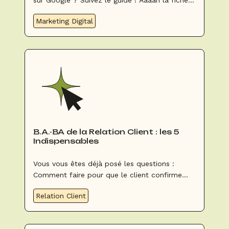
sur Google ? Suivez le guide ! Aaaah la fiche
Google… Vous savez, celle qui se trouve à
Marketing Digital
droite des résultats quand vous recherchez un
lieu. Celle aussi qui est automatiquement tout
en haut sans avoir rien à payer !
B.A.-BA de la Relation Client : les 5
Indispensables
Vous vous êtes déjà posé les questions :
Comment faire pour que le client confirme
son événement avec moi ? Comment
Relation Client
m’assurer que le client soit satisfait de son
événement ? Comment faire pour que le
client soit un ambassadeur et fasse la