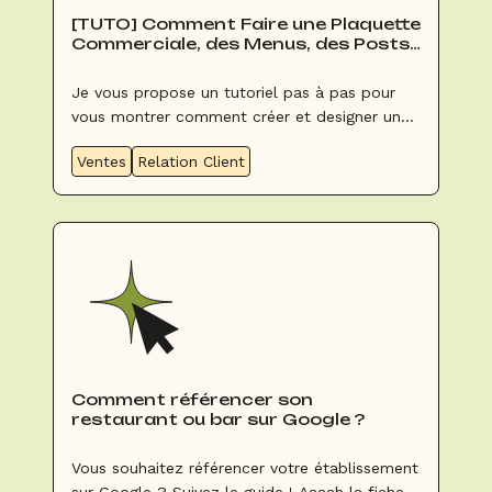
[TUTO] Comment Faire une Plaquette
Commerciale, des Menus, des Posts
avec Canva ?
Je vous propose un tutoriel pas à pas pour
vous montrer comment créer et designer une
plaquette commerciale, un menu ou un post
Ventes
Relation Client
pour les réseaux sociaux. J'utilise un outil GE-
NIAL qui s'appelle Canva qui a une version
gratuite.
Comment référencer son
restaurant ou bar sur Google ?
Vous souhaitez référencer votre établissement