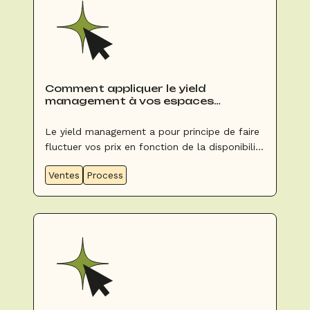
Comment appliquer le yield
management à vos espaces
événementiels ?
Le yield management a pour principe de faire
fluctuer vos prix en fonction de la disponibilité
ou de la demande. Le but est d’optimiser le
Ventes
Process
remplissage (être le plus complet possible) et
les revenus (vendre au meilleur prix possible).