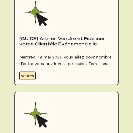
[GUIDE] Attirer, Vendre et Fidéliser
votre Clientèle Événementielle
Mercredi 19 mai 2021, vous allez pour nombre
d’entre vous ouvrir vos terrasses ! Terrasses
existantes ou éphémères, nous vous avons
Ventes
suivi ces dernières semaines dans votre quête
pour trouver un emplacement à exploiter pour
l’été et remettre la machine en route.