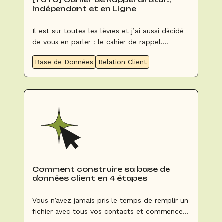
Indépendant et en Ligne
Il est sur toutes les lèvres et j’ai aussi décidé
de vous en parler : le cahier de rappel.
Comme toujours, mon souhait est de vous
Base de Données
Relation Client
aider à ne pas perdre de temps et d’argent
surtout en ce moment.
Comment construire sa base de
données client en 4 étapes
Vous n’avez jamais pris le temps de remplir un
fichier avec tous vos contacts et commencer