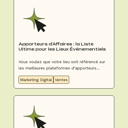
encore un peu plus le spectre de service de
vos nouveaux formats et proposer aux
entreprises autant que possible des
événements clé en main (façon de parler) ?
Apporteurs d'Affaires : la Liste
Ultime pour les Lieux Événementiels
Vous voulez que votre lieu soit référencé sur
les meilleures plateformes d’apporteurs
d’affaires pour déclencher des réservations
Marketing Digital
Ventes
supplémentaires ? En voici la liste complète