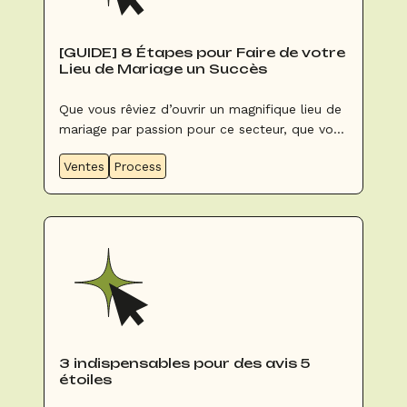
[GUIDE] 8 Étapes pour Faire de votre
Lieu de Mariage un Succès
Que vous rêviez d’ouvrir un magnifique lieu de
mariage par passion pour ce secteur, que vous
vouliez diversifier votre clientèle du fait du
Ventes
Process
contexte actuel pour optimiser votre reprise
ou que vous souhaitiez améliorer votre
activité, voici LE guide qui vous donne les clés
d’une commercialisation réussie.
3 indispensables pour des avis 5
étoiles