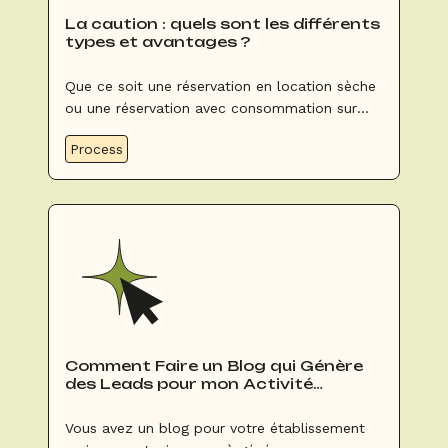
La caution : quels sont les différents
types et avantages ?
Que ce soit une réservation en location sèche
ou une réservation avec consommation sur
place, la caution est un élément indispensable
Process
dans votre processus de gestion.
Comment Faire un Blog qui Génère
des Leads pour mon Activité
Groupes et Événements
Vous avez un blog pour votre établissement