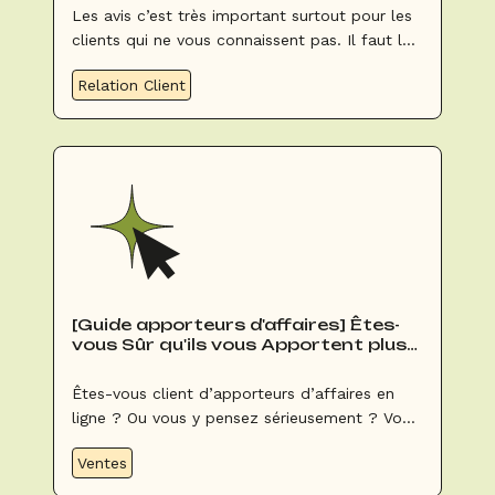
Les avis c’est très important surtout pour les
clients qui ne vous connaissent pas. Il faut les
prendre très au sérieux pour avoir les
Relation Client
meilleures notes possibles (à la loyale bien sûr
!).
[Guide apporteurs d'affaires] Êtes-
vous Sûr qu'ils vous Apportent plus
de Réservations ?
Êtes-vous client d’apporteurs d’affaires en
ligne ? Ou vous y pensez sérieusement ? Vous
devez absolument lire cet article avec la plus
Ventes
grande attention !