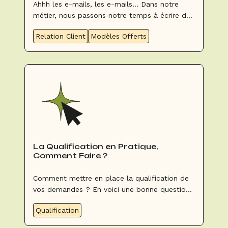
Ahhh les e-mails, les e-mails… Dans notre
métier, nous passons notre temps à écrire des
e-mails pour toute sorte de raison comme
Relation Client
Modèles Offerts
envoyer une proposition ou relancer un client
ou encore accuser réception d’un acompte.
La Qualification en Pratique,
Comment Faire ?
Comment mettre en place la qualification de
vos demandes ? En voici une bonne question !
Précédemment sur notre blog BookingShake...
Qualification
Nous vous avions expliqué au combien c'était
important de bien qualifier vos demandes en