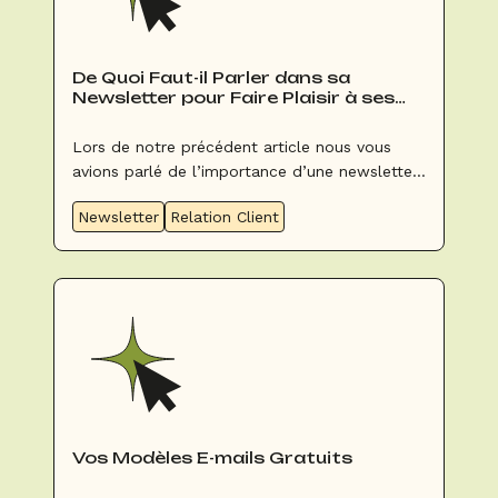
De Quoi Faut-il Parler dans sa
Newsletter pour Faire Plaisir à ses
Clients
Lors de notre précédent article nous vous
avions parlé de l’importance d’une newsletter
et à quel point cette dernière pouvait s’avérer
Newsletter
Relation Client
être un allié de taille pour votre stratégie.
Mais peut-être paniquez-vous à l’idée de tenir
une newsletter parce que vous ne savez pas
de quoi vous allez bien pouvoir parler
dedans… Rassurez-vous, on ne va pas vous
laisser comme ça ! Aujourd’hui nous allons
vous guider pour la rédaction de celle-ci.
Vos Modèles E-mails Gratuits