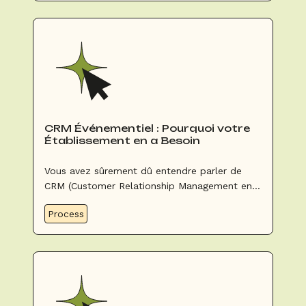
CRM Événementiel : Pourquoi votre
Établissement en a Besoin
Vous avez sûrement dû entendre parler de
CRM (Customer Relationship Management en
Anglais) ou encore de Gestion de la Relation
Process
Client (GRC) en français. Mais concrètement, à
quoi ça sert ?