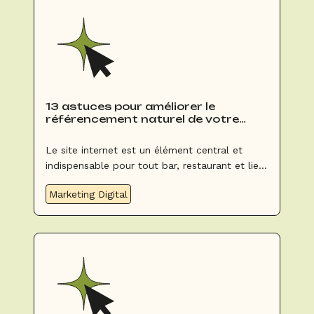
promotion de mon lieu événementiel ou de
mon service événementiel ?
13 astuces pour améliorer le
référencement naturel de votre
établissement sur Google
Le site internet est un élément central et
indispensable pour tout bar, restaurant et lieu
événementiel. Certains sites web sont mises à
Marketing Digital
jour chaque semaine tandis que d’autres n’ont
jamais bougé depuis leur création en 1995 !