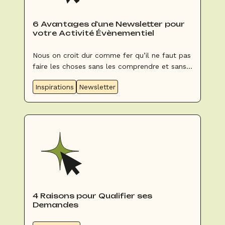
6 Avantages d'une Newsletter pour
votre Activité Évènementiel
Nous on croit dur comme fer qu’il ne faut pas
faire les choses sans les comprendre et sans y
adhérer. La newsletter, vous en entendez
Inspirations
Newsletter
souvent parler mais finalement qu’apporte-t-
elle à part vous prendre du temps ? On vous
décrypte tout !
4 Raisons pour Qualifier ses
Demandes