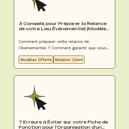
3 Conseils pour Préparer la Relance
de votre Lieu Événementiel [Modèles
et Cas Pratiques INCLUS]
Comment préparer cette relance de
l’événementiel ? Comment garantir que vous
saurez répondre aux (nouvelles) attentes de
Modèles Offerts
Relation Client
vos clients ? Comment s’assurer que celle-ci
sera sereine après des mois et des mois
d’angoisses ?
7 Erreurs à Éviter sur votre Fiche de
Fonction pour l’Organisation d’un