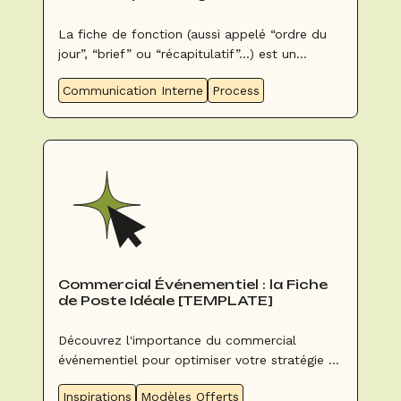
Événement
La fiche de fonction (aussi appelé “ordre du
jour”, “brief” ou “récapitulatif”...) est un
élément central, indispensable pour la bon
Communication Interne
Process
déroulement d’un événement. C’est un
document (digital ou papier) qui récapitule
toutes les informations de l’événement à venir.
Commercial Événementiel : la Fiche
de Poste Idéale [TEMPLATE]
Découvrez l'importance du commercial
événementiel pour optimiser votre stratégie et
développer votre activité. Apprenez à
Inspirations
Modèles Offerts
connaître ses compétences, ses missions et