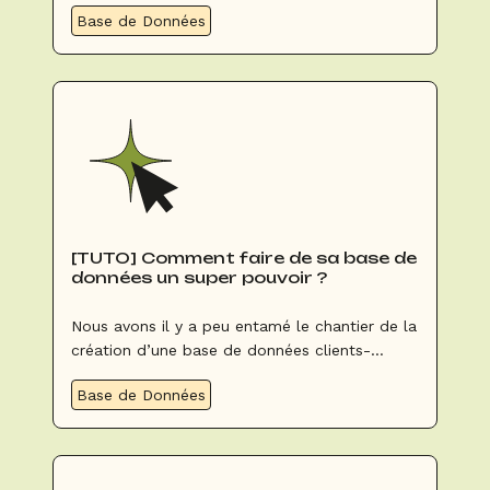
aujourd’hui vous semble insurmontable. Ne
Base de Données
vous inquiétez pas il existe une floppée de
solutions pour gagner du temps. On y va ?
[TUTO] Comment faire de sa base de
données un super pouvoir ?
Nous avons il y a peu entamé le chantier de la
création d’une base de données clients-
prospects-partenaires et vous devriez
Base de Données
maintenant avoir fait le plein de données à
exploiter. Maintenant nous allons exploiter
cette base.