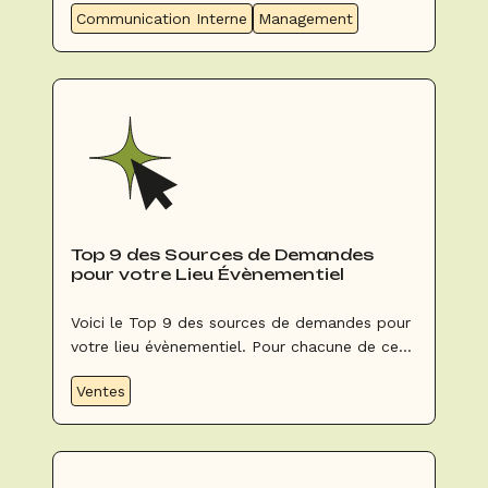
Communication Interne
Management
Top 9 des Sources de Demandes
pour votre Lieu Évènementiel
Voici le Top 9 des sources de demandes pour
votre lieu évènementiel. Pour chacune de ces
sources nous vous donnons nos conseils pour
Ventes
les optimiser.