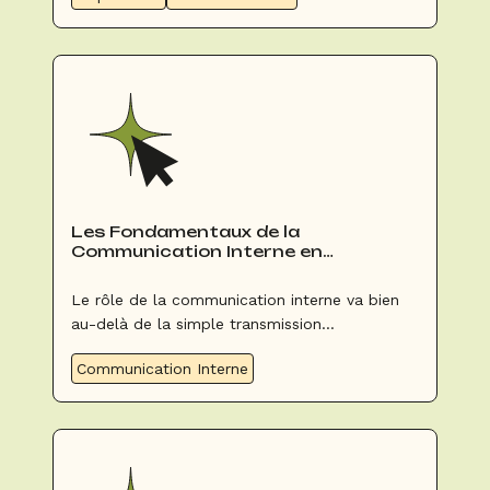
ses qualités indispensables pour réussir dans
ce métier. Suivez notre guide pour créer la
fiche de poste idéale et attirer les meilleurs
talents pour votre entreprise.
Les Fondamentaux de la
Communication Interne en
Évènementiel
Le rôle de la communication interne va bien
au-delà de la simple transmission
d’informations à vos équipes. Une
Communication Interne
communication interne négligée peut
malheureusement aboutir à des résultats
inverses de ceux que vous espériez...