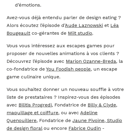
d’émotions.
Avez-vous déjà entendu parler de design eating ?
Alors écoutez l’épisode d’
Aude Laznowski
et
Léa
Bougeault
co-gérantes de
Miit studio
.
Vous vous intéressez aux escapes games pour
proposer de nouvelles animations à vos clients ?
Découvrez l’épisode avec
Marion Ozanne-Breda
, la
co-fondatrice de
You Foodish people
, un escape
game culinaire unique.
Vous souhaitez donner un nouveau souffle à votre
liste de prestataires ? Inspirez-vous des épisodes
avec
Bilitis Progredi
, Fondatrice de
Billy & Clyde,
maquillage et coiffure
, ou avec
Adeline
Quenouillere
, Fondatrice de
Jaune Pivoine, Studio
de design floral
ou encore
Fabrice Oudin
-