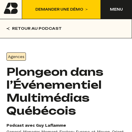
DEMANDER UNE DÉMO
MENU
RETOUR AU PODCAST
Agences
Plongeon dans
l’Événementiel
Multimédias
Québécois
Podcast avec Guy Laflamme
General Manager Moment Factory Europe et Moyen-Orient